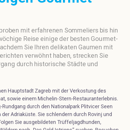
proben mit erfahrenen Sommeliers bis hin
nwöchige Reise einige der besten Gourmet-
 Nachdem Sie Ihren delikaten Gaumen mit
erichten verwöhnt haben, strecken Sie
rgang durch historische Städte und
chen Hauptstadt Zagreb mit der Verkostung des
hat, sowie einem Michelin-Stern-Restauranterlebnis.
-Rundgang durch den Nationalpark Plitvicer Seen
an der Adriaküste. Sie schlendern durch Rovinj und
 Folgen Sie ausgebildeten Trüffeljagdhunden,
Wäldern nach „Das Gold Istriens“ suchen. Besuchen